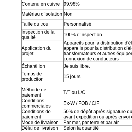
Contenu en cuivre
99.98%
Matériau d'isolation
Non
Taille du trou
Personnalisé
Inspection de la
100% d'inspection
qualité
Appareils pour la distribution d'él
Application du
appareils pour la distribution d'é
projet
transformateurs et autres équipe
connexion de conducteurs
Échantillon
Je suis libre.
Temps de
15 jours
production
Méthode de
T/T ou L/C
paiement
Conditions
Ex-W / FOB / CIF
commerciales
Conditions de
50% de dépôt après signature du c
paiement
avant expédition ou après envoi 
Mode de livraison
Par mer, par terre et par air
Délai de livraison
Selon la quantité