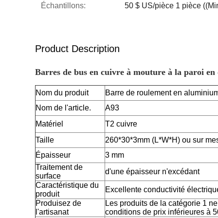
Échantillons:
50 $ US/pièce 1 pièce ((Mi
Product Description
Barres de bus en cuivre à mouture à la paroi en 
Nom du produit
Barre de roulement en aluminiu
Nom de l'article.
A93
Matériel
T2 cuivre
Taille
260*30*3mm (L*W*H) ou sur me
Épaisseur
3 mm
Traitement de
d'une épaisseur n'excédant
surface
Caractéristique du
Excellente conductivité électriqu
produit
Produisez de
Les produits de la catégorie 1 n
l'artisanat
conditions de prix inférieures à 