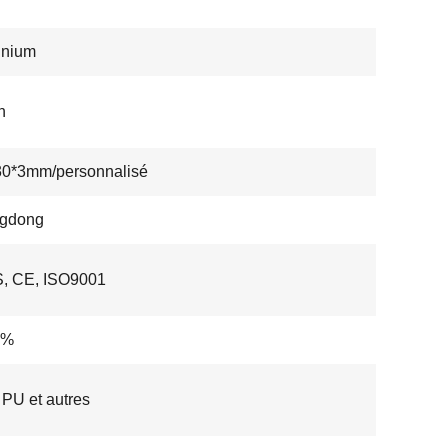
inium
n
30*3mm/personnalisé
gdong
, CE, ISO9001
8%
PU et autres