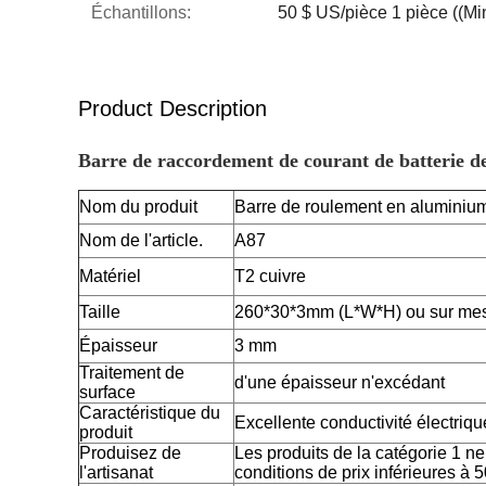
Échantillons:
50 $ US/pièce 1 pièce ((Mi
Product Description
Barre de raccordement de courant de batterie de
Nom du produit
Barre de roulement en aluminiu
Nom de l'article.
A87
Matériel
T2 cuivre
Taille
260*30*3mm (L*W*H) ou sur me
Épaisseur
3 mm
Traitement de
d'une épaisseur n'excédant
surface
Caractéristique du
Excellente conductivité électriqu
produit
Produisez de
Les produits de la catégorie 1 n
l'artisanat
conditions de prix inférieures à 