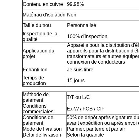
Contenu en cuivre
99.98%
Matériau d'isolation
Non
Taille du trou
Personnalisé
Inspection de la
100% d'inspection
qualité
Appareils pour la distribution d'él
Application du
appareils pour la distribution d'é
projet
transformateurs et autres équipe
connexion de conducteurs
Échantillon
Je suis libre.
Temps de
15 jours
production
Méthode de
T/T ou L/C
paiement
Conditions
Ex-W / FOB / CIF
commerciales
Conditions de
50% de dépôt après signature du c
paiement
avant expédition ou après envoi 
Mode de livraison
Par mer, par terre et par air
Délai de livraison
Selon la quantité