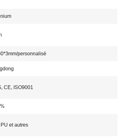
inium
n
30*3mm/personnalisé
gdong
, CE, ISO9001
8%
PU et autres