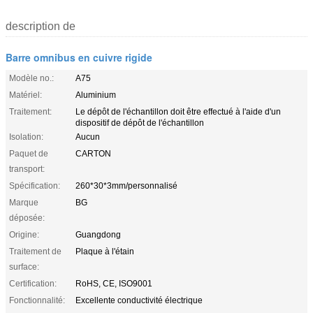
description de
Barre omnibus en cuivre rigide
Modèle no.:
A75
Matériel:
Aluminium
Traitement:
Le dépôt de l'échantillon doit être effectué à l'aide d'un
dispositif de dépôt de l'échantillon
Isolation:
Aucun
Paquet de
CARTON
transport:
Spécification:
260*30*3mm/personnalisé
Marque
BG
déposée:
Origine:
Guangdong
Traitement de
Plaque à l'étain
surface:
Certification:
RoHS, CE, ISO9001
Fonctionnalité:
Excellente conductivité électrique