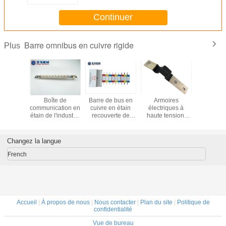
dans la distribution d'électricité
Continuer
Barre omnibus en cuivre rigide
Plus
rmoires
Barre de
Armoire de
99.98% de cuivre
Boî
triques à
roulement en
distribution
Barre de bus pour
communi
e tension,
cuivre
d'électricité en
l'industrie de
étain de
rres de
hetéromorphe
acier avancé avec
l'énergie
de l'
rdement en
mise à la terre
une excellente
électrique et la
électr
e revêtues
personnalisée
conductivité
connexion de
les co
Changez la langue
xy pour les
avec revêtement
électrique
transformateurs
de co
ucteurs de
en conserve et
French
cordement
certifiée RoHS
Accueil
|
À propos de nous
|
Nous contacter
|
Plan du site
|
Politique de
confidentialité
Vue de bureau