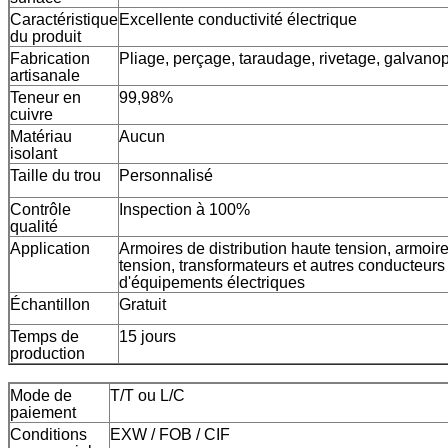
Caractéristique
Excellente conductivité électrique
du produit
Fabrication
Pliage, perçage, taraudage, rivetage, galvanopl
artisanale
Teneur en
99,98%
cuivre
Matériau
Aucun
isolant
Taille du trou
Personnalisé
Contrôle
Inspection à 100%
qualité
Application
Armoires de distribution haute tension, armoire
tension, transformateurs et autres conducteur
d'équipements électriques
Échantillon
Gratuit
Temps de
15 jours
production
Mode de
T/T ou L/C
paiement
Conditions
EXW / FOB / CIF