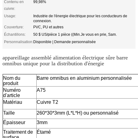
Contenu en
99,98%
cuivre:
Usage:
Industrie de l'énergie électrique pour les conducteurs de
connexion.
Couverture:
PVC, PU et autres
Échantillons:
50 $ US/pièce 1 pièce ((Min.Je vous en prie, Sam.
Personnalisation:
Disponible | Demande personnalisée
appareillage assemblé alimentation électrique sûre barre
omnibus unique pour la distribution d'énergie
Nom du
Barre omnibus en aluminium personnalisée
produit
Numéro
A75
d'article
Matériau
Cuivre T2
Taille
260*30*3mm (L*L*H) ou personnalisé
Épaisseur
3mm
Traitement de
Étamé
surface