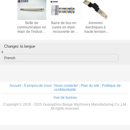
Barre de
Armoire de
99.98% de cuivre
Boîte
roulement en
distribution
Barre de bus pour
communica
cuivre
d'électricité en
l'industrie de
étain de l'
hetéromorphe
acier avancé avec
l'énergie
de l'én
mise à la terre
une excellente
électrique et la
électriqu
personnalisée
conductivité
connexion de
les condu
Changez la langue
avec revêtement
électrique
transformateurs
de conn
s
en conserve et
certifiée RoHS
French
Accueil
|
À propos de nous
|
Nous contacter
|
Plan du site
|
Politique de
confidentialité
Vue de bureau
Copyright © 2019 - 2025 Guangzhou Baoge Machinery Manufacturing Co.,Ltd.
All rights reserved.