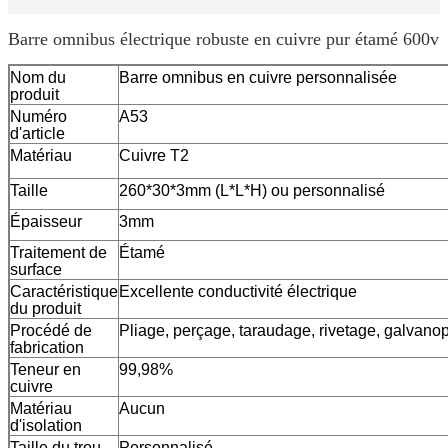
Barre omnibus électrique robuste en cuivre pur étamé 600v
Nom du
Barre omnibus en cuivre personnalisée
produit
Numéro
A53
d'article
Matériau
Cuivre T2
Taille
260*30*3mm (L*L*H) ou personnalisé
Épaisseur
3mm
Traitement de
Étamé
surface
Caractéristique
Excellente conductivité électrique
du produit
Procédé de
Pliage, perçage, taraudage, rivetage, galvanopl
fabrication
Teneur en
99,98%
cuivre
Matériau
Aucun
d'isolation
Taille du trou
Personnalisé