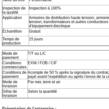
Inspection de
Inspection à 100%
la qualité
Application
Armoires de distribution haute tension, armoire
tension, transformateurs et autres conducteur
d'équipement électrique
Échantillon
Gratuit
Temps de
15 jours
production
Mode de
T/T ou L/C
paiement
Conditions
EXW / FOB / CIF
commerciales
Conditions de
Acompte de 50 % après la signature du contrat, e
paiement
payé avant l'expédition ou après l'envoi de la c
Mode de
Par mer, terre et air
livraison
Délai de
Selon la quantité
livraison
Présentation de l'entreprise :