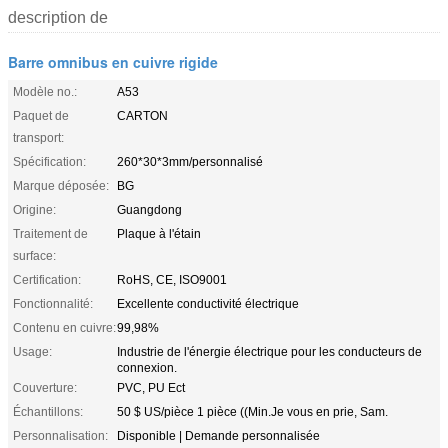
description de
Barre omnibus en cuivre rigide
Modèle no.:
A53
Paquet de
CARTON
transport:
Spécification:
260*30*3mm/personnalisé
Marque déposée:
BG
Origine:
Guangdong
Traitement de
Plaque à l'étain
surface:
Certification:
RoHS, CE, ISO9001
Fonctionnalité:
Excellente conductivité électrique
Contenu en cuivre:
99,98%
Usage:
Industrie de l'énergie électrique pour les conducteurs de
connexion.
Couverture:
PVC, PU Ect
Échantillons:
50 $ US/pièce 1 pièce ((Min.Je vous en prie, Sam.
Personnalisation:
Disponible | Demande personnalisée