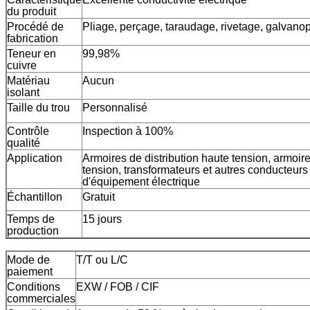
du produit
Procédé de
Pliage, perçage, taraudage, rivetage, galvanopl
fabrication
Teneur en
99,98%
cuivre
Matériau
Aucun
isolant
Taille du trou
Personnalisé
Contrôle
Inspection à 100%
qualité
Application
Armoires de distribution haute tension, armoire
tension, transformateurs et autres conducteur
d'équipement électrique
Échantillon
Gratuit
Temps de
15 jours
production
Mode de
T/T ou L/C
paiement
Conditions
EXW / FOB / CIF
commerciales