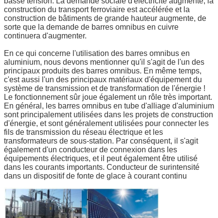
basse tension. La demande sociale d'électricité augmente, la
construction du transport ferroviaire est accélérée et la
construction de bâtiments de grande hauteur augmente, de
sorte que la demande de barres omnibus en cuivre
continuera d'augmenter.
En ce qui concerne l'utilisation des barres omnibus en
aluminium, nous devons mentionner qu'il s'agit de l'un des
principaux produits des barres omnibus. En même temps,
c'est aussi l'un des principaux matériaux d'équipement du
système de transmission et de transformation de l'énergie !
Le fonctionnement sûr joue également un rôle très important.
En général, les barres omnibus en tube d'alliage d'aluminium
Laisser un message
sont principalement utilisées dans les projets de construction
d'énergie, et sont généralement utilisées pour connecter les
Nous vous rappellerons bient
fils de transmission du réseau électrique et les
transformateurs de sous-station. Par conséquent, il s'agit
également d'un conducteur de connexion dans les
équipements électriques, et il peut également être utilisé
dans les courants importants. Conducteur de surintensité
dans un dispositif de fonte de glace à courant continu