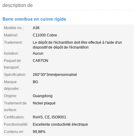
description de
Barre omnibus en cuivre rigide
Modèle no.:
A38
Matériel:
C11000 Cobre
Traitement:
Le dépôt de l'échantillon doit être effectué à l'aide d'un
dispositif de dépôt de l'échantillon
Isolation:
Aucun
Paquet de
CARTON
transport:
Spécification:
260*30*3mm/personnalisé
Marque
BG
déposée:
Origine:
Guangdong
Traitement de
Nickel plaqué
surface:
Certification:
RoHS, CE, ISO9001
Fonctionnalité:
Excellente conductivité électrique
Contenu en
99,98%