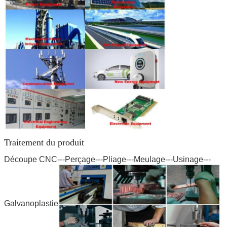
SOUMETTRE
Traitement du produit
Découpe CNC---Perçage---Pliage---Meulage---Usinage---
Galvanoplastie