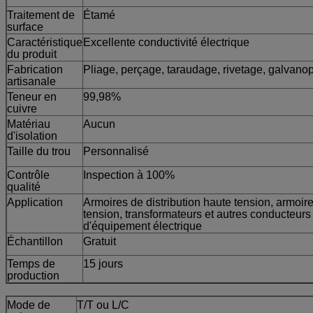
Traitement de
Étamé
surface
Caractéristique
Excellente conductivité électrique
du produit
Fabrication
Pliage, perçage, taraudage, rivetage, galvanopl
artisanale
Teneur en
99,98%
cuivre
Matériau
Aucun
d'isolation
Taille du trou
Personnalisé
Contrôle
Inspection à 100%
qualité
Application
Armoires de distribution haute tension, armoire
tension, transformateurs et autres conducteur
d'équipement électrique
Échantillon
Gratuit
Temps de
15 jours
production
Mode de
T/T ou L/C