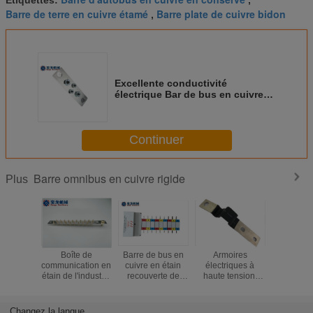
Barre de terre en cuivre étamé
Barre plate de cuivre bidon
,
Excellente conductivité
électrique Bar de bus en cuivre
avec surface époxy et vis de
connexion
Continuer
Barre omnibus en cuivre rigide
Plus
e cuivre
Boîte de
Barre de bus en
Armoires
Barre
 bus pour
communication en
cuivre en étain
électriques à
rouleme
trie de
étain de l'industrie
recouverte de
haute tension,
cuiv
ergie
de l'énergie
PVC avec
barres de
hetérom
ue et la
électrique pour
personnalisation
raccordement en
mise à la
ion de
les conducteurs
et coque ignifuge
cuivre revêtues
personna
Changez la langue