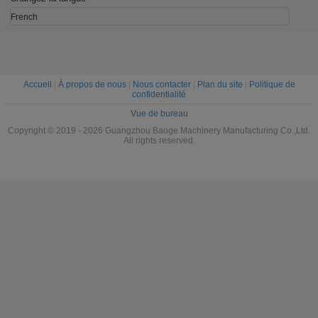
rmateurs
de connexion
d'époxy pour les
avec revê
conducteurs de
en conse
French
raccordement
certifié
Accueil
|
À propos de nous
|
Nous contacter
|
Plan du site
|
Politique de
confidentialité
Vue de bureau
Copyright © 2019 - 2026 Guangzhou Baoge Machinery Manufacturing Co.,Ltd.
All rights reserved.