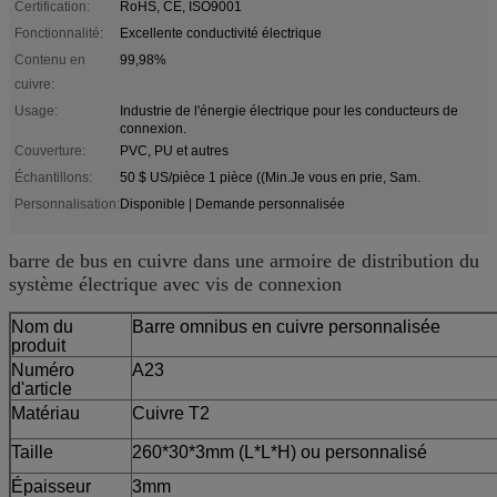
Certification:
RoHS, CE, ISO9001
Fonctionnalité:
Excellente conductivité électrique
Contenu en
99,98%
cuivre:
Usage:
Industrie de l'énergie électrique pour les conducteurs de
connexion.
Couverture:
PVC, PU et autres
Échantillons:
50 $ US/pièce 1 pièce ((Min.Je vous en prie, Sam.
Personnalisation:
Disponible | Demande personnalisée
barre de bus en cuivre dans une armoire de distribution du
système électrique avec vis de connexion
Nom du
Barre omnibus en cuivre personnalisée
produit
Numéro
A23
d'article
Matériau
Cuivre T2
Taille
260*30*3mm (L*L*H) ou personnalisé
Épaisseur
3mm