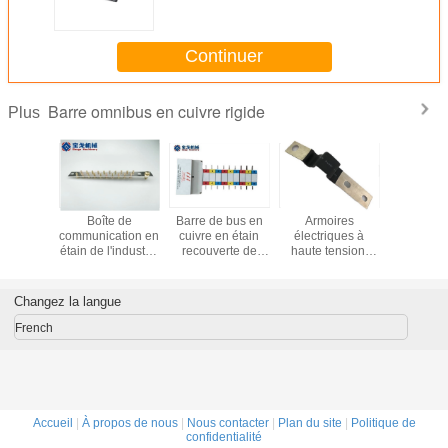
équipements automobiles et
énergétiques
Continuer
Barre omnibus en cuivre rigide
Plus
e cuivre
Boîte de
Barre de bus en
Armoires
Barre
 bus pour
communication en
cuivre en étain
électriques à
rouleme
trie de
étain de l'industrie
recouverte de
haute tension,
cuiv
ergie
de l'énergie
PVC avec
barres de
hetérom
ue et la
électrique pour
personnalisation
raccordement en
mise à la
ion de
les conducteurs
et coque ignifuge
cuivre revêtues
personna
Changez la langue
rmateurs
de connexion
d'époxy pour les
avec revê
conducteurs de
en conse
French
raccordement
certifié
Accueil
|
À propos de nous
|
Nous contacter
|
Plan du site
|
Politique de
confidentialité