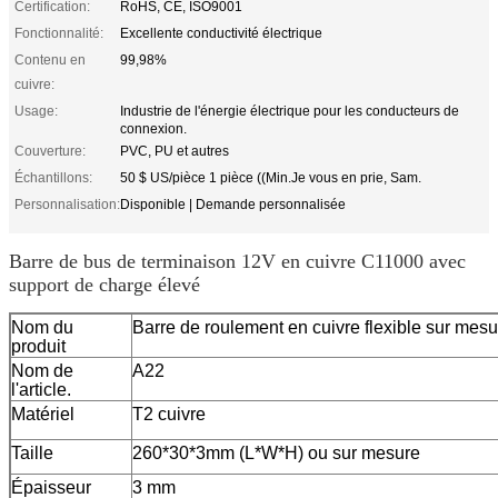
Certification:
RoHS, CE, ISO9001
Fonctionnalité:
Excellente conductivité électrique
Contenu en
99,98%
cuivre:
Usage:
Industrie de l'énergie électrique pour les conducteurs de
connexion.
Couverture:
PVC, PU et autres
Échantillons:
50 $ US/pièce 1 pièce ((Min.Je vous en prie, Sam.
Personnalisation:
Disponible | Demande personnalisée
Barre de bus de terminaison 12V en cuivre C11000 avec
support de charge élevé
Nom du
Barre de roulement en cuivre flexible sur mesu
produit
Nom de
A22
l'article.
Matériel
T2 cuivre
Taille
260*30*3mm (L*W*H) ou sur mesure
Épaisseur
3 mm