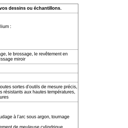
vos dessins ou échantillons.
lium :
age, le brossage, le revêtement en
issage miroir
toutes sortes d'outils de mesure précis,
rs résistants aux hautes températures,
tures
udage à l'arc sous argon, tournage
itement de meuleuse cylindrique,