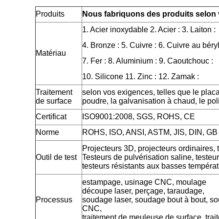
Produits
Nous fabriquons des produits selon 
1. Acier inoxydable 2. Acier : 3. Laiton :
4. Bronze : 5. Cuivre : 6. Cuivre au béryl
Matériau
7. Fer : 8. Aluminium : 9. Caoutchouc :
10. Silicone 11. Zinc : 12. Zamak :
Traitement
selon vos exigences, telles que le plac
de surface
poudre, la galvanisation à chaud, le pol
Certificat
ISO9001:2008, SGS, ROHS, CE
Norme
ROHS, ISO, ANSI, ASTM, JIS, DIN, GB
Projecteurs 3D, projecteurs ordinaires, 
Outil de test
Testeurs de pulvérisation saline, testeu
testeurs résistants aux basses tempéra
estampage, usinage CNC, moulage
découpe laser, perçage, taraudage,
Processus
soudage laser, soudage bout à bout, so
CNC,
traitement de meuleuse de surface, tra