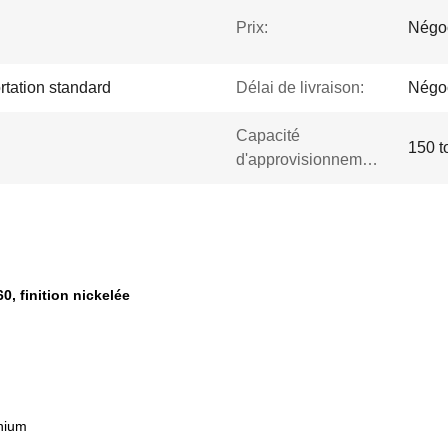
Prix:
Négo
rtation standard
Délai de livraison:
Négoc
Capacité
150 t
d'approvisionnement:
 finition nickelée​
inium