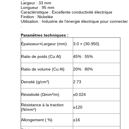
Largeur : 33 mm
Longueur : 95 mm
Caractéristique : Excellente conductivité électrique
Finition : Nickelée
Utilisation : Industrie de l'énergie électrique pour connecte
.
.
Paramètres techniques :
Épaisseur×Largeur (mm)
3.0 × (30-950)
Ratio de poids (Cu:Al)
45% : 55%
Ratio de volume (Cu:Al)
20% : 80%
Densité (g/cm³)
2.73
Résistivité (Ωmm²/m)
≤0.024
Résistance à la traction
≥120
(N/mm²)
Allongement ( %)
≥16