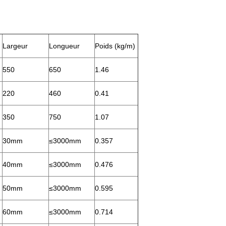
Largeur
Longueur
Poids (kg/m)
550
650
1.46
220
460
0.41
350
750
1.07
30mm
≤3000mm
0.357
40mm
≤3000mm
0.476
50mm
≤3000mm
0.595
60mm
≤3000mm
0.714