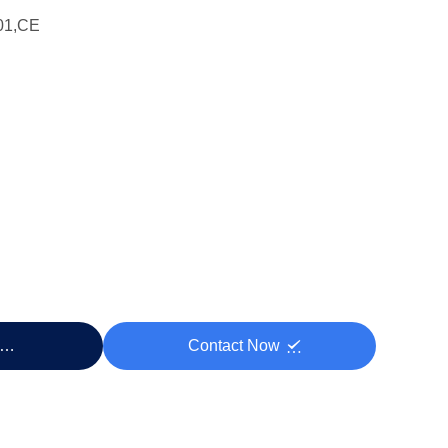
01,CE
rix
Contact Now