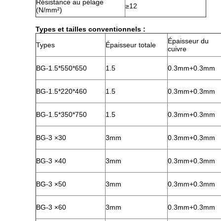
Résistance au pelage
≥12
(N/mm²)
Types et tailles conventionnels :
Épaisseur du
Types
Épaisseur totale
cuivre
BG-1.5*550*650
1.5
0.3mm+0.3mm
BG-1.5*220*460
1.5
0.3mm+0.3mm
BG-1.5*350*750
1.5
0.3mm+0.3mm
BG-3 ×30
3mm
0.3mm+0.3mm
BG-3 ×40
3mm
0.3mm+0.3mm
BG-3 ×50
3mm
0.3mm+0.3mm
BG-3 ×60
3mm
0.3mm+0.3mm