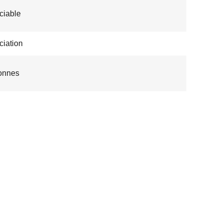
ciable
iation
onnes