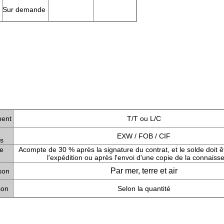
Sur demande
ment
T/T ou L/C
EXW / FOB / CIF
s
e
Acompte de 30 % après la signature du contrat, et le solde doit 
l'expédition ou après l'envoi d'une copie de la connais
Par mer, terre et air
son
son
Selon la quantité