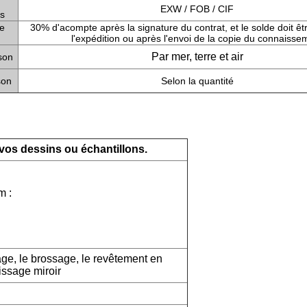
EXW / FOB / CIF
s
e
30% d'acompte après la signature du contrat, et le solde doit ê
l'expédition ou après l'envoi de la copie du connaisse
Par mer, terre et air
son
son
Selon la quantité
vos dessins ou échantillons.
m :
age, le brossage, le revêtement en
issage miroir