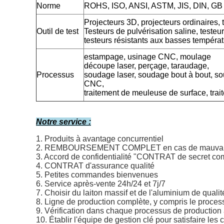
Norme
ROHS, ISO, ANSI, ASTM, JIS, DIN, GB
Projecteurs 3D, projecteurs ordinaires, 
Outil de test
Testeurs de pulvérisation saline, testeu
testeurs résistants aux basses tempéra
estampage, usinage CNC, moulage
découpe laser, perçage, taraudage,
Processus
soudage laser, soudage bout à bout, so
CNC,
traitement de meuleuse de surface, tra
Notre service :
1. Produits à avantage concurrentiel
2. REMBOURSEMENT COMPLET en cas de mauvaise 
3. Accord de confidentialité "CONTRAT de secret co
4. CONTRAT d'assurance qualité
5. Petites commandes bienvenues
6. Service après-vente 24h/24 et 7j/7
7. Choisir du laiton massif et de l'aluminium de qual
8. Ligne de production complète, y compris le proce
9. Vérification dans chaque processus de production
10. Établir l'équipe de gestion clé pour satisfaire les 