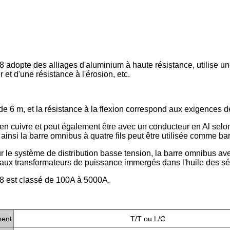
adopte des alliages d'aluminium à haute résistance, utilise un
 et d'une résistance à l'érosion, etc.
de 6 m, et la résistance à la flexion correspond aux exigences
ur en cuivre et peut également être avec un conducteur en Al selo
insi la barre omnibus à quatre fils peut être utilisée comme bar
 le système de distribution basse tension, la barre omnibus avec
 aux transformateurs de puissance immergés dans l'huile des sér
8 est classé de 100A à 5000A.
ment
T/T ou L/C