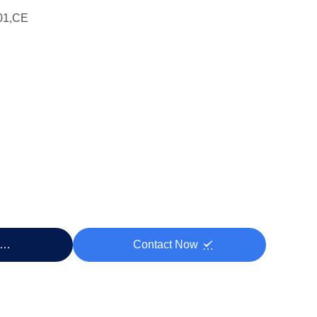
01,CE
rix
Contact Now