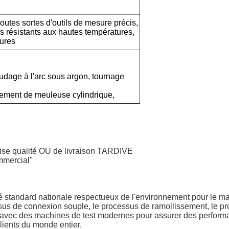
toutes sortes d'outils de mesure précis,
rs résistants aux hautes températures,
tures
udage à l'arc sous argon, tournage
itement de meuleuse cylindrique,
qualité OU de livraison TARDIVE
mmercial"
ité standard nationale respectueux de l'environnement pour le ma
ssus de connexion souple, le processus de ramollissement, le p
 avec des machines de test modernes pour assurer des performa
clients du monde entier.