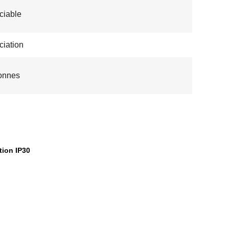
ciable
iation
onnes
tion IP30